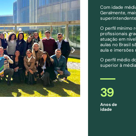
Com idade média 
Geralmente, mai
superintendente
O perfil mínimo 
profissionais gr
atuação em níve
aulas no Brasil 
aula e imersões n
O perfil médio d
superior à média 
39
Anos de
idade