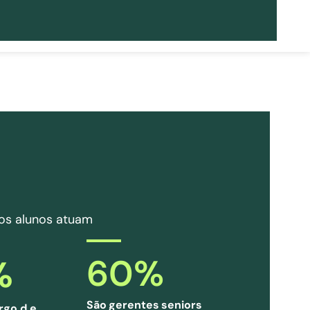
os alunos atuam
60
%
%
São gerentes seniors
go d.e