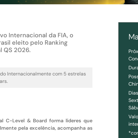
o Internacional da FIA, o
Ma
asil eleito pelo Ranking
al QS 2026.
Pró
Con
Dur
do Internacionalmente com 5 estrelas
Poss
rs.​
Chin
Dias
Sex
Sáb
Valo
al C-Level & Board forma líderes que
inte
almente pela excelência, acompanha as
*co