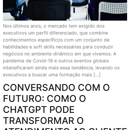
Nos últimos anos, o mercado tem exigido dos
executivos um perfil diferenciado, que combine
conhecimentos específicos com um conjunto de
habilidades e soft skills necessárias para conduzir
negócios no ambiente dinâmico em que vivemos. A
pandemia de Covid-19 e outros eventos globais
intensificaram ainda mais essa tendência, levando os
executivos a buscar uma formação mais […]
CONVERSANDO COM O
FUTURO: COMO O
CHATGPT PODE
TRANSFORMAR O