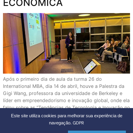
ECONÔMICA
Após o primeiro dia de aula da turma 26 do
International MBA, dia 14 de abril, houve a Palestra da
Gigi Wang, professora da universidade de Berkeley e
líder em empreendedorismo e inovação global, onde ela
falou sobre as “Tendências de Tecnologia e Inovação no
Vale do Silício em Tempos de Instabilidade Econômica”,
Este site utiliza cookies para melhorar sua experiência de
ao final […]
GDPR
navegação.