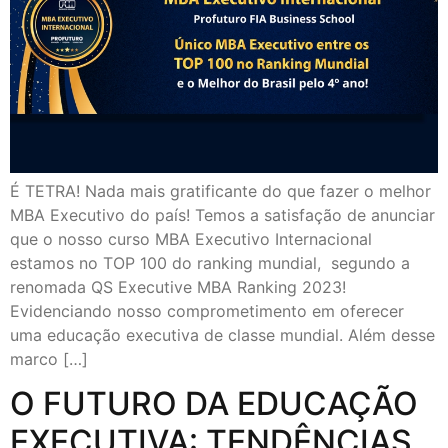
É TETRA! Nada mais gratificante do que fazer o melhor
MBA Executivo do país!⁠ Temos a satisfação de anunciar
que o nosso curso MBA Executivo Internacional
estamos no TOP 100 do ranking mundial, segundo a
renomada QS Executive MBA Ranking 2023!⁠
Evidenciando nosso comprometimento em oferecer
uma educação executiva de classe mundial. Além desse
marco […]
O FUTURO DA EDUCAÇÃO
EXECUTIVA: TENDÊNCIAS