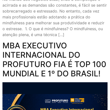
acirrada e as demandas são constantes, é fácil se sentir
sobrecarregado e estressado. No entanto, cada vez
mais profissionais estão adotando a prática do
mindfulness para melhorar sua produtividade e reduzir
o estresse. 1. O que é mindfulness? O mindfulness, ou
atenção plena, é uma técnica […]
MBA EXECUTIVO
INTERNACIONAL DO
PROFUTURO FIA É TOP 100
MUNDIAL E 1º DO BRASIL!